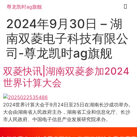
尊龙凯时ag旗舰
english
2024年9月30日 – 湖
南双菱电子科技有限公
司-尊龙凯时ag旗舰
双菱快讯|湖南双菱参加2024
世界计算大会
2024世界计算大会于9月24日至25日在湖南长沙成功举办。
大会由湖南省人民政府主办，湖南省工业和信息化厅、长沙
市人民政府、中国电子信息产业发展研究院承办。