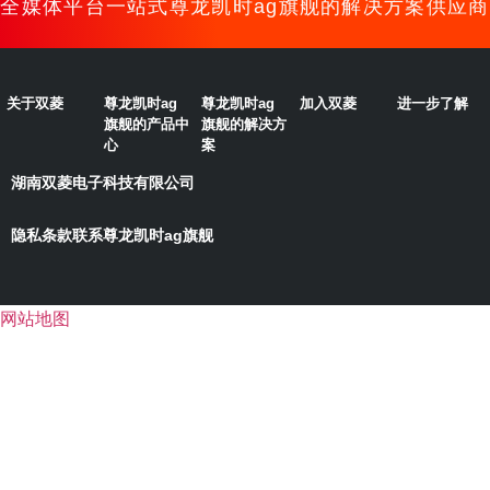
全媒体平台一站式尊龙凯时ag旗舰的解决方案供应商
关于双菱
尊龙凯时ag
尊龙凯时ag
加入双菱
进一步了解
旗舰的产品中
旗舰的解决方
心
案
湖南双菱电子科技有限公司
隐私条款
联系尊龙凯时ag旗舰
网站地图