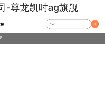
司-尊龙凯时ag旗舰
english
案例
统