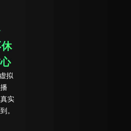
手
不休
省心
i虚拟
化播
界真实
随到。