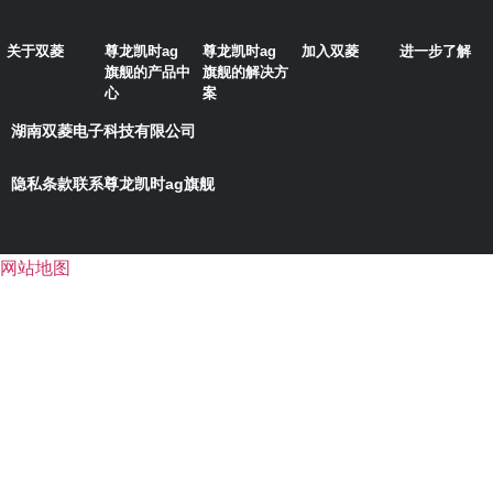
关于双菱
尊龙凯时ag
尊龙凯时ag
加入双菱
进一步了解
旗舰的产品中
旗舰的解决方
心
案
湖南双菱电子科技有限公司
隐私条款
联系尊龙凯时ag旗舰
网站地图