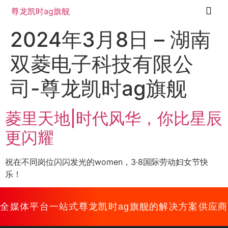
尊龙凯时ag旗舰
english
2024年3月8日 – 湖南
双菱电子科技有限公
司-尊龙凯时ag旗舰
菱里天地|时代风华，你比星辰
更闪耀
祝在不同岗位闪闪发光的women，3·8国际劳动妇女节快
乐！
全媒体平台一站式尊龙凯时ag旗舰的解决方案供应商