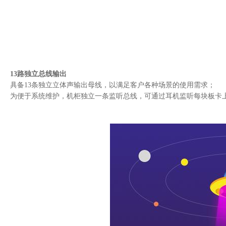
新品
slar-1808音频路由器
新品
slmaf-1000b音频平衡转非平衡
sldb6000sldb6000融媒体数字直播调音台
13路独立总线输出
slam系列音频监测端子
具备13条独立立体声输出母线，以满足客户各种场景的使用需求；
slagc-1200d数字音频处理器
为便于系统维护，机柜独立一条监听总线，可通过耳机监听每块板卡
slas04bd/sd数字音频备份切换器
slas系列数字音频切换器
slbd-100d系列数字音频延时器
slcn系列多路音频网络实时传输产品
slada-1102音频数模转换器
slad系列音频分配放大器
slas系列数字音频矩阵
slaad-1104m系列音频模数转换器
slmaf-1000音频非平衡转平衡