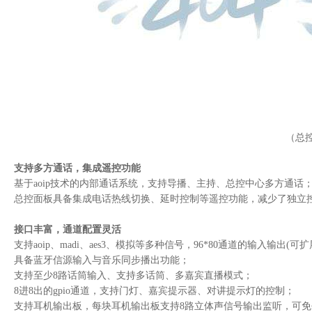
slanet5000 v6节目自动播出
slanet5000 v6节目编排
slanet5000 v6aoip音频编辑软件
slanet5000 v6节目录入与管理
slanet5000 v6网络管理软件
（总
广播aoip智能总控调度系统
slanet5000aoip智能总控
支持多方通话，集成遥控功能
基于aoip技术的内部通话系统，支持导播、主持、总控中心多方通话
slanet5000直播机房综合监测系统
总控面板具备集成电话热线切换、延时控制等遥控功能，减少了独立
slanet5000计算机网络行为监管系统
slanet5000机房视频监测系统
接口丰富，通道配置灵活
slanet5000电台智能分析报警与总控调度系统
支持aoip、madi、aes3、模拟等多种信号，96*80通道的输入输出
具备蓝牙信源输入与音乐同步播出功能；
slanet5000电台信号总控与调度系统
支持至少8路话筒输入、支持多话筒、多嘉宾直播模式；
slanet5000网络设备状态监测系统
8进8出的gpio通道，支持门灯、嘉宾提示器、对讲提示灯的控制；
slanet5000播出设备状态监测系统
支持耳机输出板，每块耳机输出板支持8路立体声信号输出监听，可