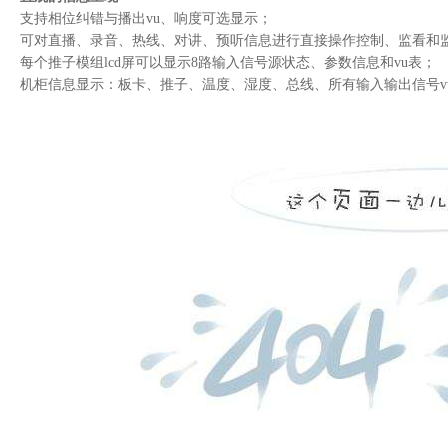
slvfc-5000视频格式转换器
支持相位纠错与播出vu、响度可选显示；
sdi hdmi/vga/dvi高清视频解码器
可对直播、录音、热线、对讲、预听信息进行直接操作控制、监看和
每个推子模组lcd屏可以显示8路输入信号源状态、参数信息和vu表；
slme系列视频编码器（ip）
机柜信息显示：板卡、推子、温度、湿度、总线、所有输入输出信号v
sl800d系列台标机
slvfc-1000视频格式转换器（机架式）
slvfc-4000视频格式转换器（便携式）
slkm系列键控混合器
sldsw系列数字备份/应急切换器
slagc-2000m标清嵌入音频处理器
广播播控设备系列
slme-2000a音频编码器（ip）（机架式）
sltc-2104电话桥接器
slrr-3000单路调频接收机
新品
slad-1106/2a系列音频分配放大器