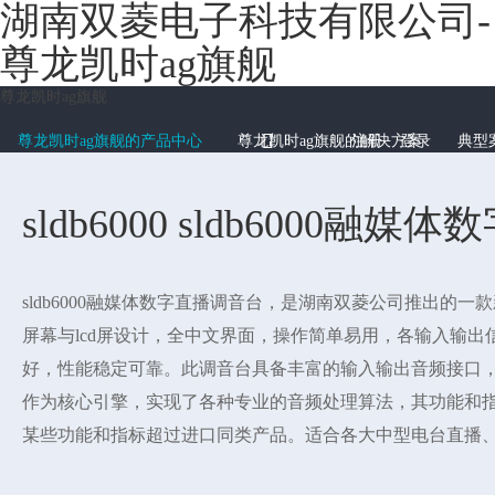
湖南双菱电子科技有限公司-
尊龙凯时ag旗舰
尊龙凯时ag旗舰
aoip智能总控
数字音频矩阵
热门产品：
专业音频内容移动采集、生产与多端发布
混合音频监测系统aoip化方案
多源多路视频收录与上载系统
高标清多通道视频播出服务器尊龙凯时ag旗舰的解决方案

尊龙凯时ag旗舰的产品中心
尊龙凯时ag旗舰的解决方案
注册
登录
典型
aoip广播全台智能总控与调度尊龙凯时ag旗舰的解决方案
虚拟演播专业音效尊龙凯时ag旗舰的解决方案
高山发射台信号监测与远程控制系统
县级融媒体中心技术方案
新品
新品
融媒体内容汇聚
slbtm8000全民微信报道内容汇聚
sldb6000 sldb6000融
虚实融合在线包装直播尊龙凯时ag旗舰的解决方案
移动采编播pugc内容生产与多端发布
轻便化“视频广播”直播与运营（云导播）
slbtm8000web网站内容采集汇聚
slbtm8000路况信息采集汇聚
slbtm8000门户网站互动内容汇聚
sldb6000融媒体数字直播调音台，是湖南双菱公司推出的
slbtm8000融媒体内容云采集与汇聚平台
屏幕与lcd屏设计，全中文界面，操作简单易用，各输入输
slbtm8000快报道媒体内容生产平台
好，性能稳定可靠。此调音台具备丰富的输入输出音频接口，采用d
推荐
作为核心引擎，实现了各种专业的音频处理算法，其功能和
slbtm8000微信/微博/rss采集汇聚
某些功能和指标超过进口同类产品。适合各大中型电台直播
slbtm8000门户app互动内容汇聚
合使用。