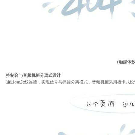
sl800-hd台标机
slvfs-hd高清视频帧同步器
slagc-3000mhd高清嵌入音频处理器
slvd系列视频分配放大器
slemb-hd视音频加嵌器
slmvf-1000hd/sd视频格式转换器
sl800km-hd台标键混一体机
（融媒体
slkm-2d-hd键控混合器
slalc-5000mhd高清嵌入音频响度控制器
控制台与音频机柜分离式设计
通过can总线连接，实现信号与操控分离模式，音频机柜采用板卡式
电视融媒体全台网
slvnet8000审片系统
slvnet8000储存迁移系统
slvnet8000采集、转码与入库系统
slvnet8000控制机