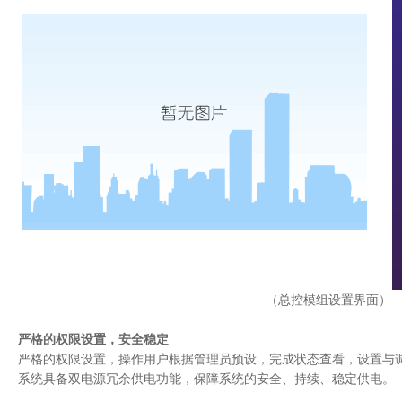
slas-3232ip数字音频矩阵
slat-4000ip音频传输器
校园广播
slat4000移动采访报导器
slaudio v3.2.3校园数字广播系统典型方案-单机版
slssr广播固态录音/播放机
slcn系列多路音频网络实时传输产品
slanet5000 v6.0校园数字广播系统典型方案-网络版
校园电视台
（总控模组设置界
校园大屏拼接系统
严格的权限设置，安全稳定
slc系列gps/北斗时钟系统
严格的权限设置，操作用户根据管理员预设，完成状态查看，设置与
系统具备双电源冗余供电功能，保障系统的安全、持续、稳定供电。
slnle系列高标清非线性编辑系统