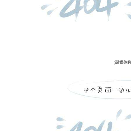
app“菱听视界”视频资讯
推荐
微信直播平台
门户app（ios、安卓）
融媒体大数据汇聚分析与决策平台
slbtm8000融媒体受众互动导播系统
（融媒体数
推荐
融媒体大数据汇聚分析与决策平台
融媒体平台运营与策划系统
slbtm8000灵动直播
推荐
融媒体“灵动地带”活动运营平台
推荐