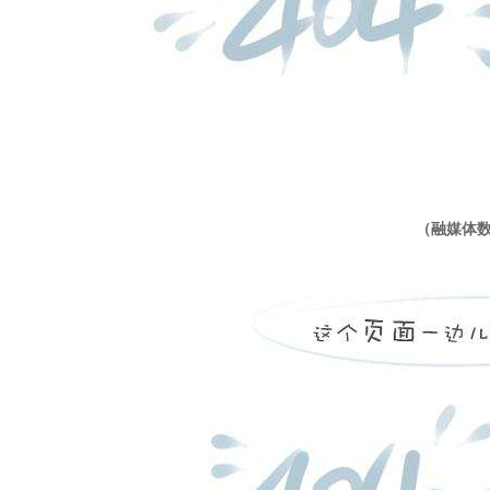
电视制作播出系统
slvnet6000虚实融合在线包装直播系统
slvnet6000融媒体全景演播室系统
sl8000d sd/hd高清字幕卡及播出字幕机
高标清非线性编辑系统
slvnet6000虚拟演播与节目包装系统
（融媒体数
电视高清播控设备
sldsw-0401e-hd视频切换台
slbg-16同步信号发生器
新品
slbg-16同步信号发生器
新品
sldemux-hd视音频解嵌器
sldsw-0802hd视频切换台