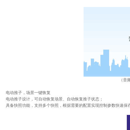
slanet5000播出信号监测与分析系统
slanet5000播出内容监录系统
slanet5000多通道音频监测与分析系统
广播aoip播控设备
slalc-5000mhd高清嵌入音频响度控制器
slbd-100d/ip数字音频延时器
slar-2000 音频路由器
slmb6000多功能（应急）广播录编播云平台
（音
推荐
slat4000移动采访报导器
电动推子，场景一键恢复
sldb5000数字调音台
电动推子设计，可自动恢复场景、自动恢复推子状态；
slas-0801d/ip音频切换台
具备快照功能，支持多个快照，根据需要的配置实现控制参数快速保
slar-1000系列数字音频路由器
slas-04bd/ip音频切换台
专业音频虚拟演播系统