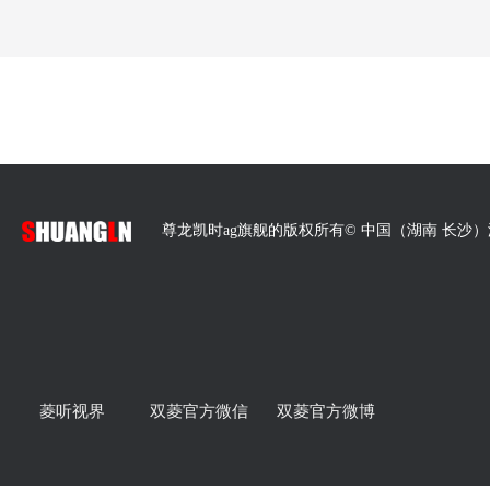
尊龙凯时ag旗舰的版权所有© 中国（湖南 长沙
sldds5
面向多终端统一管理，统一的用户中心，统一配置权限与认证
播和主持人无障碍沟通；支持受众电话、社交帐号、互动信息
（分时）；支持微博微信实时互动；支持语音聊天室。通过将微
动汇聚。
菱听视界
双菱官方微信
双菱官方微博