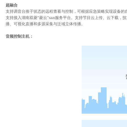
校园数字电视硬件
超融合
校园设备智能控制系统
支持调音台推子状态的远程查看与控制，可根据应急策略实现设备的
slvnet6000虚拟演播与节目包装
支持接入湖南双菱“菱云”saas服务平台。支持节目云上传、云下载，技
播、可视化直播和多源采集与泛域立体传播。
校园网络安全管理专家系统
电话/短信综合报警平台
音频控制主机：
“校园电台”多功能广播录编播云平台
slmb6000多功能广播录编播云平台
融媒体
slbtm8000 门户app互动内容汇聚-平台版