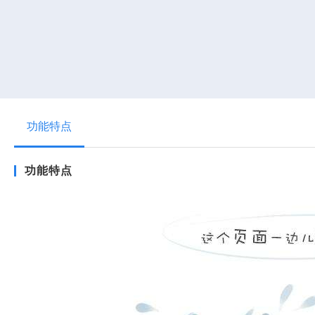
融媒体内容生产平台
slbtm8000音视频图片编辑与制作
slbtm8000音视频拆条
slbtm8000虚实融合在线包装直播系统
推荐
slbtm8000融媒体内容汇聚管理
功能特点
slbtm8000音视频二维码嵌入、管理/纸媒二维码输出
slbtm8000融媒体转码、编目、审核
功能特点
slbtm8000融媒体网关
slbtm8000融媒体内容存储
sldds5000新闻文稿汇聚与处理
融媒体发布平台
slbtm8000云（多）端发布管理
slbtm8000微博微信一键发布