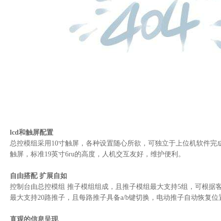
slvnet8000播出服务器
slvnet8000高标清电视服务器播出系统
推荐
slvnet8000系统设置
slvnet8000节目总编系统
slvnet8000节目串编系统
slvnet6000节目编码与上载系统
slvnet6000节目编单工作站
slvnet6000节目入库管理系统
slvnet6000节目审片工作站
lcd和触屏配置
slvnet6000数字视频播出站/服务器
总控模组采用10寸触屏，各种设置随心所欲，可独立于上位机软件完成
触屏，标准19英寸6ru的高度，人机交互友好，维护便利。
电视数字播控设备
自由搭配 扩展自如
控制台由总控模组 推子模组组成，且推子模组最大支持5组，可根据
sldl-100hd视音频延时器
最大支持20路推子，且每路推子具备a/b键切换，电动推子自动恢复
新品
vitec hdm850高清视频解码卡
直观的信息呈现