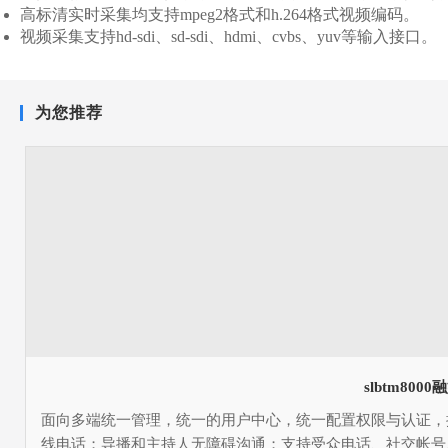
slbtm8000门户网站发布、h5网站、门户app发布
高标清实时采集均支持mpeg2格式和h.264格式视频编码。
视频采集支持hd-sdi、sd-sdi、hdmi、cvbs、yuv等输入接口。
slanet5000广播电台智能总控调度中心
推荐
slbtm8000融媒体云（多）端发布平台
为您推荐
slbtm8000广播发布
slbtm8000电视发布
slbtm8000城市大屏、资讯平台、短信、纸媒发布
slbtm8000云（多）端发布审核
slbtm8000云（多）端发布编辑
融媒体监控与指挥调度中心
融媒体监控与指挥调度中心
slbtm8000总体架构
slbtm80
面向多端统一管理，统一的用户中心，统一配置权限与认证，提
客户门户及互联网平台
线电话；导播和主持人无障碍沟通；支持受众电话、社交帐号