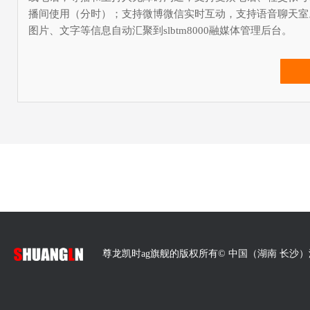
app“菱听视界”视频资讯
播间使用（分时）；支持微博微信实时互动，支持语音聊天室。
推荐
图片、文字等信息自动汇聚到slbtm8000融媒体管理后台。
微信直播平台
门户app（ios、安卓）
融媒体大数据汇聚分析与决策平台
slbtm8000融媒体受众互动导播系统
推荐
融媒体大数据汇聚分析与决策平台
融媒体平台运营与策划系统
slbtm8000灵动直播
尊龙凯时ag旗舰的版权所有© 中国（湖南 长沙
推荐
sldds5
融媒体“灵动地带”活动运营平台
推荐
面向多终端统一管理，统一的用户中心，统一配置权限与认证
播和主持人无障碍沟通；支持受众电话、社交帐号、互动信息