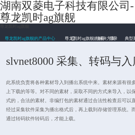
湖南双菱电子科技有限公司-
尊龙凯时ag旗舰
尊龙凯时ag旗舰
aoip智能总控
数字音频矩阵
热门产品：
专业音频内容移动采集、生产与多端发布
混合音频监测系统aoip化方案
多源多路视频收录与上载系统
高标清多通道视频播出服务器尊龙凯时ag旗舰的解决方案

尊龙凯时ag旗舰的产品中心
尊龙凯时ag旗舰的解决方案
注册
登录
典型
aoip广播全台智能总控与调度尊龙凯时ag旗舰的解决方案
虚拟演播专业音效尊龙凯时ag旗舰的解决方案
高山发射台信号监测与远程控制系统
县级融媒体中心技术方案
新品
新品
融媒体内容汇聚
slbtm8000全民微信报道内容汇聚
slvnet8000 采集、转码与
虚实融合在线包装直播尊龙凯时ag旗舰的解决方案
移动采编播pugc内容生产与多端发布
轻便化“视频广播”直播与运营（云导播）
slbtm8000web网站内容采集汇聚
slbtm8000路况信息采集汇聚
slbtm8000门户网站互动内容汇聚
此系统负责将各种素材导入到播出系统中来。素材来源有很多：非
slbtm8000融媒体内容云采集与汇聚平台
上下载的等等。对不同的素材，采取不同的方式来导入，以
slbtm8000快报道媒体内容生产平台
式的，合法的素材。非编打包的素材通过合法性检查后可以
推荐
经过采集软件采集为播出格式后，再上载到存储管理系统。而d
slbtm8000微信/微博/rss采集汇聚
通过转码软件转码后，才能上载。
slbtm8000门户app互动内容汇聚