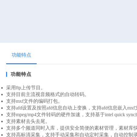
融媒体内容生产平台
slbtm8000音视频图片编辑与制作
slbtm8000音视频拆条
slbtm8000虚实融合在线包装直播系统
推荐
slbtm8000融媒体内容汇聚管理
功能特点
slbtm8000音视频二维码嵌入、管理/纸媒二维码输出
slbtm8000融媒体转码、编目、审核
功能特点
slbtm8000融媒体网关
slbtm8000融媒体内容存储
采用ftp上传节目。
sldds5000新闻文稿汇聚与处理
支持目前主流视音频格式的自动转码。
支持mxf文件的编码打包。
支持afd设置及按照afd信息自动上变换，支持afd信息嵌入mx
融媒体发布平台
支持mpeg/mp4文件转码的硬件加速，支持基于intel quick syn
支持素材去头去尾。
slbtm8000云（多）端发布管理
支持多个频道同时入库，提供安全简便的素材管理，素材库
slbtm8000微博微信一键发布
支持高标清采集，支持手动采集和自动定时采集，自动控制