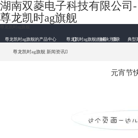
湖南双菱电子科技有限公司-
尊龙凯时ag旗舰
尊龙凯时ag旗舰
aoip智能总控
数字音频矩阵
热门产品：
专业音频内容移动采集、生产与多端发布
混合音频监测系统aoip化方案
多源多路视频收录与上载系统
高标清多通道视频播出服务器尊龙凯时ag旗舰的解决方案

尊龙凯时ag旗舰的产品中心
尊龙凯时ag旗舰的解决方案
注册
登录
典型
aoip广播全台智能总控与调度尊龙凯时ag旗舰的解决方案
虚拟演播专业音效尊龙凯时ag旗舰的解决方案
高山发射台信号监测与远程控制系统
县级融媒体中心技术方案
新品
新品
融媒体内容汇聚
尊龙凯时ag旗舰
新闻资讯

slbtm8000全民微信报道内容汇聚
虚实融合在线包装直播尊龙凯时ag旗舰的解决方案
移动采编播pugc内容生产与多端发布
轻便化“视频广播”直播与运营（云导播）
slbtm8000web网站内容采集汇聚
元宵节
slbtm8000路况信息采集汇聚
slbtm8000门户网站互动内容汇聚
slbtm8000融媒体内容云采集与汇聚平台
slbtm8000快报道媒体内容生产平台
推荐
slbtm8000微信/微博/rss采集汇聚
slbtm8000门户app互动内容汇聚