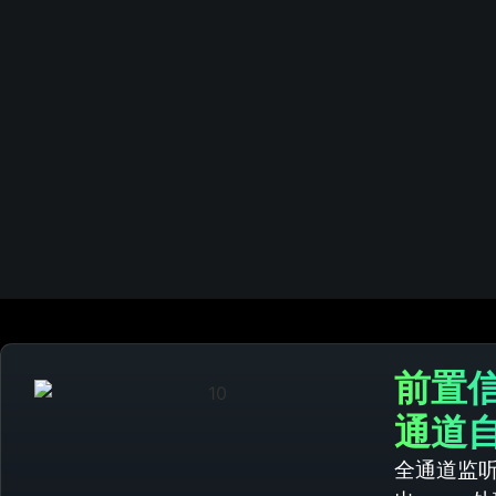
前置
通道
全通道监