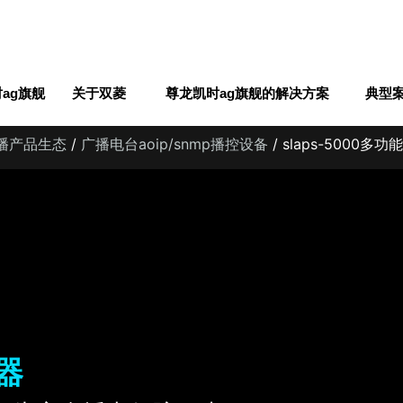
ag旗舰
关于双菱
尊龙凯时ag旗舰的解决方案
典型
广播产品生态
/
广播电台aoip/snmp播控设备
/ slaps-5000多
器