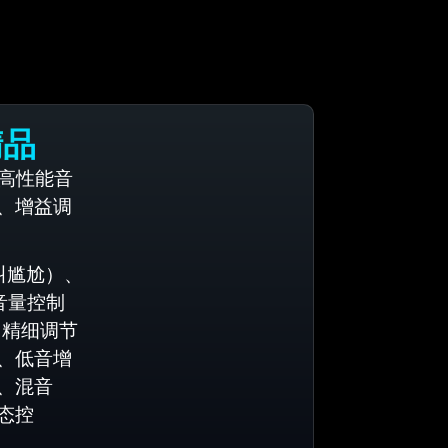
精品
载高性能音
、增益调
叫尴尬）、
音量控制
（精细调节
、低音增
、混音
态控